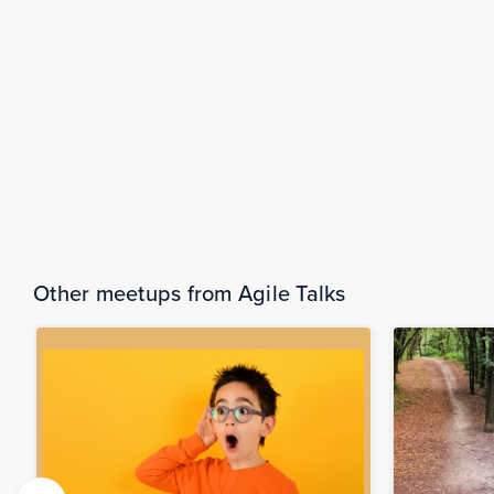
Wednesday, December 18, 2019
Da component team a feature team: come ca
efficace. Un meetup #AperiTech #Agile Talks
Other meetups from Agile Talks