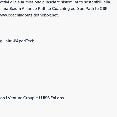
ttivi e la sua missione è lasciare sistemi auto sostenibili alla
gramma Scrum Alliance Path to Coaching ed è un Path to CSP
: www.coachingoutsidethebox,net.
li altri #AperiTech:
 con LVenture Group e LUISS EnLabs