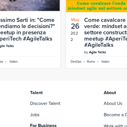
ssimo Sarti in: "Come
Come cavalcare 
May
26
endiamo le decisioni?"
verde: mindset a
Meetup in presenza
settore construct
202
periTech #AgileTalks
meetup #AperiT
2
#AgileTalks
gile Talks
by
Agile Talks
ma
•
Italian
DevOps
•
Roma
•
Italian
Talent
About
Discover Talent
About Us
Jobs
Become a C
For Business
Work with u