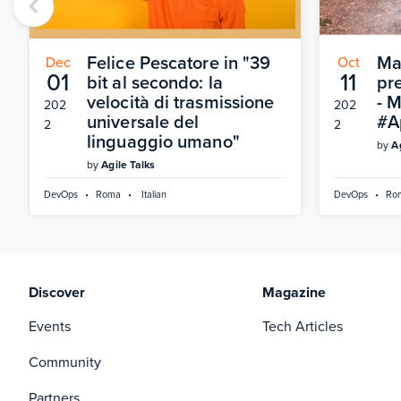
‹
Felice Pescatore in "39
Ma
Dec
Oct
01
11
bit al secondo: la
pr
velocità di trasmissione
- 
202
202
universale del
#A
2
2
linguaggio umano"
by
A
by
Agile Talks
DevOps
•
Roma
•
Italian
DevOps
•
Ro
Discover
Magazine
Events
Tech Articles
Community
Partners