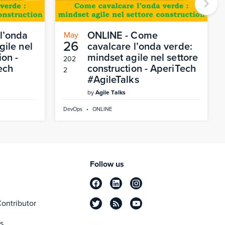
›
l’onda
ONLINE - Come
May
26
gile nel
cavalcare l’onda verde:
ion -
mindset agile nel settore
202
ech
construction - AperiTech
2
#AgileTalks
by
Agile Talks
DevOps
•
ONLINE
Follow us
ontributor
s