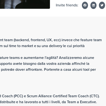
Invite friends:
nt team (backend, frontend, UX, ecc) invece che feature team
m sul time to market e su una delivery le cui priorità
ture teams e aumentarne l'agilità? Analizzeremo alcune
supporto avete bisogno dalla vostra azienda affinché la
i potreste dover affrontare. Porterete a casa alcuni tool per
ied Coach (PCC) e Scrum Alliance Certified Team Coach (CTC).
tribuite e ha lavorato a tutti i livelli, da Team a Executive.