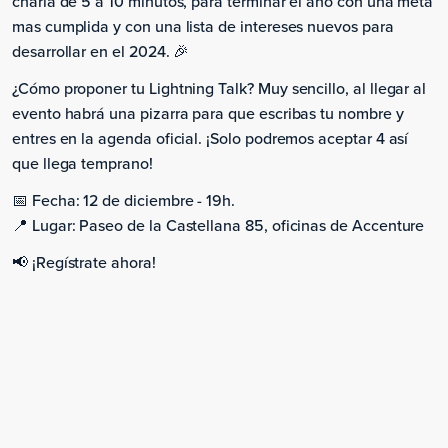
charla de 5 a 10 minutos, para terminar el año con una meta
mas cumplida y con una lista de intereses nuevos para
desarrollar en el 2024. 🎉
¿Cómo proponer tu Lightning Talk? Muy sencillo, al llegar al
evento habrá una pizarra para que escribas tu nombre y
entres en la agenda oficial. ¡Solo podremos aceptar 4 así
que llega temprano!
📅 Fecha: 12 de diciembre - 19h.
📍 Lugar: Paseo de la Castellana 85, oficinas de Accenture
📢 ¡Regístrate ahora!
Tuesday, December 12, 2023
Ingeniería de la resiliencia y el caos:
Gestionando sistemas complejos
distribuidos en escala cloud