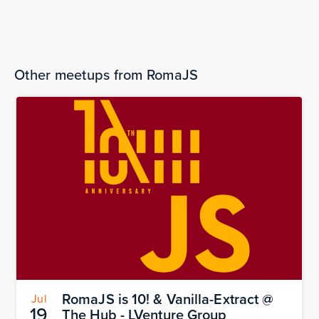
RomaJS!
The bookings are over.
Other meetups from RomaJS
RomaJS is 10! & Vanilla-Extract @
Jul
19
The Hub - LVenture Group