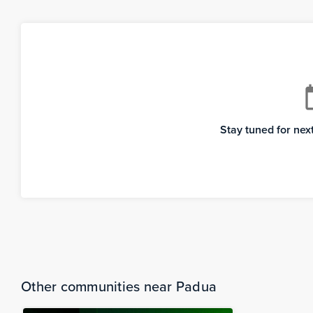
cale
Stay tuned for ne
Other communities near Padua