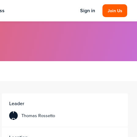
ss
Sign in
Join Us
Leader
T
Thomas Rossetto
R