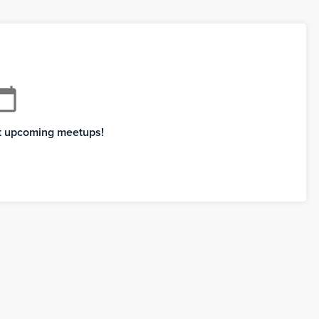
ndar_today
xt upcoming meetups!